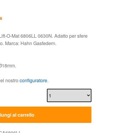
26
Lift-O-Mat 6806LL 0630N. Adatto per sfere
uso. Marca: Hahn Gasfedern.
i Ø18mm.
nel nostro
configuratore
.
ungi al carrello
 CA6806LL.