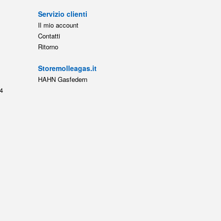
Servizio clienti
Il mio account
Contatti
Ritorno
Storemolleagas.it
HAHN Gasfedern
4