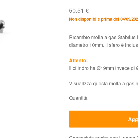
50.51
€
Non disponibile prima del 04/09/20
Ricambio molla a gas Stabilus 
diametro 10mm. Il sfero è incl
Attento:
Il cilindro ha Ø19mm invece d
Visualizza questa molla a gas 
Quantità
Aggi
Conosciuto anche con il nome