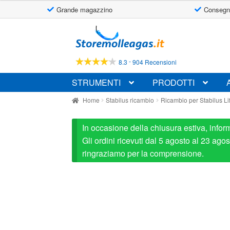
Grande magazzino
Consegn
Vai
Vai
alla
al
navigazione
contenuto
-
8.3
904 Recensioni
STRUMENTI
PRODOTTI
Home
Stabilus ricambio
Ricambio per Stabilus L
In occasione della chiusura estiva, infor
Gli ordini ricevuti dal 5 agosto al 23 ag
ringraziamo per la comprensione.