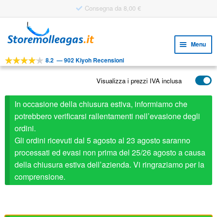
Consegna da 8,00 €
Vai
Vai
alla
al
Menu
navigazione
contenuto
8.2
—
902 Kiyoh Recensioni
Espa
STRUMENTI
il
Visualizza i prezzi IVA inclusa
Espa
PRODOTTI
menu
il
child
APPLICAZIONI
In occasione della chiusura estiva, informiamo che
menu
child
potrebbero verificarsi rallentamenti nell’evasione degli
Espa
SERVIZIO CLIENTI
ordini.
il
Gli ordini ricevuti dal 5 agosto al 23 agosto saranno
FAQ
menu
processati ed evasi non prima del 25/26 agosto a causa
child
della chiusura estiva dell’azienda. Vi ringraziamo per la
comprensione.