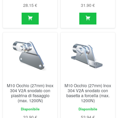
28.15
€
31.90
€
M10 Occhio (27mm) Inox
M10 Occhio (27mm) Inox
304 V2A snodato con
304 V2A snodato con
piastrina di fissaggio
basetta a forcella (max.
(max. 1200N)
1200N)
Disponibile
Disponibile
33.90
€
53.94
€