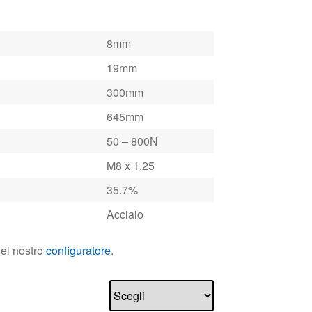
8mm
19mm
300mm
645mm
50 – 800N
M8 x 1.25
35.7%
Acciaio
nel nostro
configuratore
.