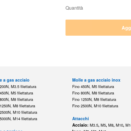
Quantità
Aggi
e a gas acciaio
Molle a gas acciaio inox
200N, M3.5 filettatura
Fino 450N, M5 filettatura
450N, M5 filettatura
Fino 800N, M8 filettatura
800N, M8 filettatura
Fino 1250N, M8 filettatura
1250N, M8 filettatura
Fino 2500N, M10 filettatura
2500N, M10 filettatura
Attacchi
5000N, M14 filettatura
Acciaio:
,
,
,
,
M3.5
M5
M8
M10
M1