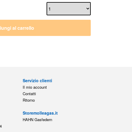
ungi al carrello
Servizio clienti
Il mio account
Contatti
Ritorno
Storemolleagas.it
HAHN Gasfedern
4