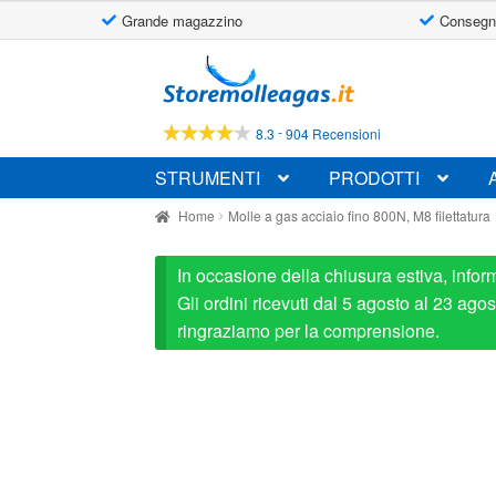
Grande magazzino
Consegn
Vai
Vai
alla
al
navigazione
contenuto
-
8.3
904 Recensioni
STRUMENTI
PRODOTTI
Home
Molle a gas acciaio fino 800N, M8 filettatura
In occasione della chiusura estiva, infor
Gli ordini ricevuti dal 5 agosto al 23 ag
ringraziamo per la comprensione.