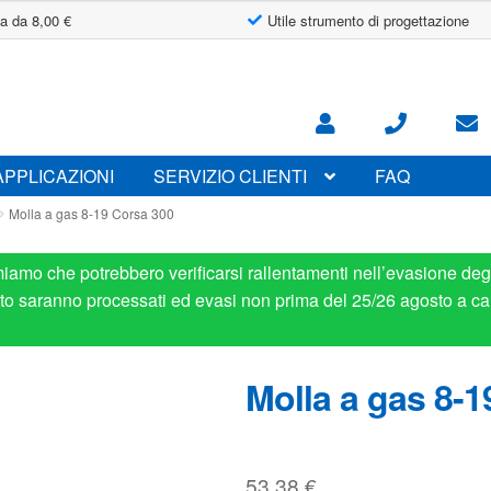
a da 8,00 €
Utile strumento di progettazione
APPLICAZIONI
SERVIZIO CLIENTI
FAQ
Molla a gas 8-19 Corsa 300
miamo che potrebbero verificarsi rallentamenti nell’evasione degl
osto saranno processati ed evasi non prima del 25/26 agosto a ca
Molla a gas 8-1
53.38
€