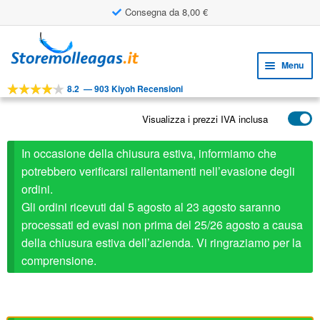
Consegna da 8,00 €
Vai
Vai
alla
al
Menu
navigazione
contenuto
8.2
—
903 Kiyoh Recensioni
Espa
STRUMENTI
il
Visualizza i prezzi IVA inclusa
Espa
PRODOTTI
menu
il
child
APPLICAZIONI
In occasione della chiusura estiva, informiamo che
menu
child
potrebbero verificarsi rallentamenti nell’evasione degli
Espa
SERVIZIO CLIENTI
ordini.
il
Gli ordini ricevuti dal 5 agosto al 23 agosto saranno
FAQ
menu
processati ed evasi non prima del 25/26 agosto a causa
child
della chiusura estiva dell’azienda. Vi ringraziamo per la
comprensione.