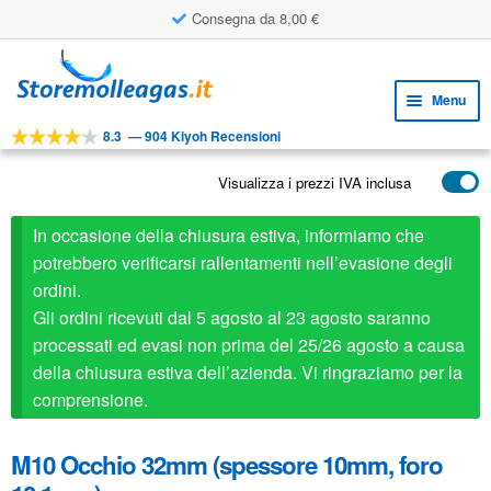
Consegna da 8,00 €
Vai
Vai
alla
al
Menu
navigazione
contenuto
8.3
—
904 Kiyoh Recensioni
Espa
STRUMENTI
il
Visualizza i prezzi IVA inclusa
Espa
PRODOTTI
menu
il
child
APPLICAZIONI
In occasione della chiusura estiva, informiamo che
menu
child
potrebbero verificarsi rallentamenti nell’evasione degli
Espa
SERVIZIO CLIENTI
ordini.
il
Gli ordini ricevuti dal 5 agosto al 23 agosto saranno
FAQ
menu
processati ed evasi non prima del 25/26 agosto a causa
child
della chiusura estiva dell’azienda. Vi ringraziamo per la
comprensione.
M10 Occhio 32mm (spessore 10mm, foro