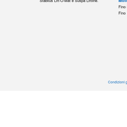
Moll
Stabilus Lift-O-Mat e Suspa Liftline.
Fino 
Fino 
Condizioni g