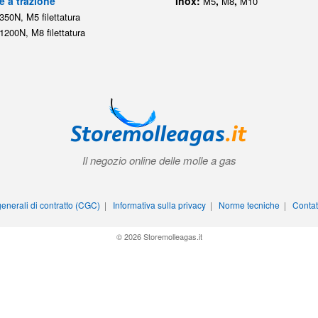
e a trazione
Inox:
,
,
M5
M8
M10
350N, M5 filettatura
1200N, M8 filettatura
Il negozio online delle molle a gas
enerali di contratto (CGC)
|
Informativa sulla privacy
|
Norme tecniche
|
Contat
© 2026 Storemolleagas.it