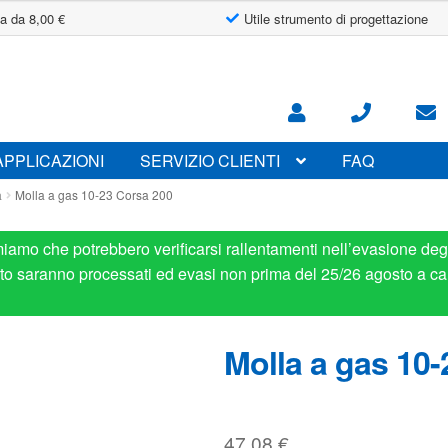
a da 8,00 €
Utile strumento di progettazione
APPLICAZIONI
SERVIZIO CLIENTI
FAQ
a
Molla a gas 10-23 Corsa 200
miamo che potrebbero verificarsi rallentamenti nell’evasione degl
osto saranno processati ed evasi non prima del 25/26 agosto a ca
Molla a gas 10-
47.08
€