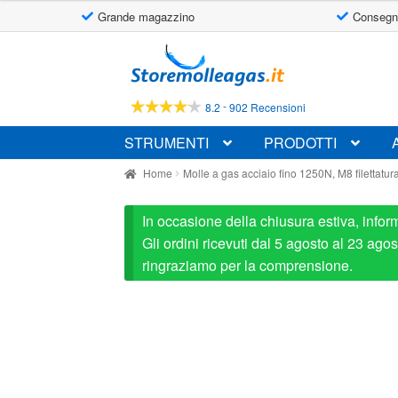
Grande magazzino
Consegn
Vai
Vai
alla
al
navigazione
contenuto
-
8.2
902 Recensioni
STRUMENTI
PRODOTTI
Home
Molle a gas acciaio fino 1250N, M8 filettatur
In occasione della chiusura estiva, infor
Gli ordini ricevuti dal 5 agosto al 23 ag
ringraziamo per la comprensione.