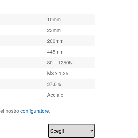
10mm
23mm
200mm
445mm
80 – 1250N
M8 x 1.25
37.6%
Acciaio
nel nostro
configuratore
.