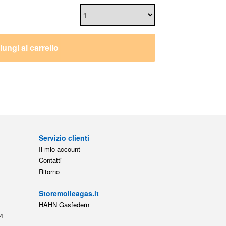
ungi al carrello
Servizio clienti
Il mio account
Contatti
Ritorno
Storemolleagas.it
HAHN Gasfedern
4