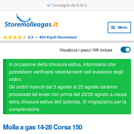
Consegna da 8,00 €
Vai
Vai
alla
al
Menu
navigazione
contenuto
8.3
—
904 Kiyoh Recensioni
Espa
STRUMENTI
il
Visualizza i prezzi IVA inclusa
Espa
PRODOTTI
menu
il
child
APPLICAZIONI
In occasione della chiusura estiva, informiamo che
menu
child
potrebbero verificarsi rallentamenti nell’evasione degli
Espa
SERVIZIO CLIENTI
ordini.
il
Gli ordini ricevuti dal 5 agosto al 23 agosto saranno
FAQ
menu
processati ed evasi non prima del 25/26 agosto a causa
child
della chiusura estiva dell’azienda. Vi ringraziamo per la
comprensione.
Molla a gas 14-28 Corsa 150