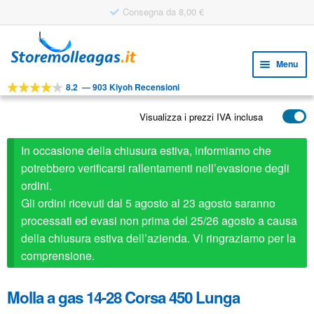
Consegna da 8,00 €
Vai
Vai
alla
al
Menu
navigazione
contenuto
8.2
—
903 Kiyoh Recensioni
Espa
STRUMENTI
il
Visualizza i prezzi IVA inclusa
Espa
PRODOTTI
menu
il
child
APPLICAZIONI
In occasione della chiusura estiva, informiamo che
menu
child
potrebbero verificarsi rallentamenti nell’evasione degli
Espa
SERVIZIO CLIENTI
ordini.
il
Gli ordini ricevuti dal 5 agosto al 23 agosto saranno
FAQ
menu
processati ed evasi non prima del 25/26 agosto a causa
child
della chiusura estiva dell’azienda. Vi ringraziamo per la
comprensione.
Molla a gas 14-28 Corsa 450 Lunga