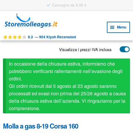
Consegna da 8,00 €
Vai
Vai
alla
al
Menu
navigazione
contenuto
8.3
—
904 Kiyoh Recensioni
Espa
STRUMENTI
il
Visualizza i prezzi IVA inclusa
Espa
PRODOTTI
menu
il
child
APPLICAZIONI
In occasione della chiusura estiva, informiamo che
menu
child
potrebbero verificarsi rallentamenti nell’evasione degli
Espa
SERVIZIO CLIENTI
ordini.
il
Gli ordini ricevuti dal 5 agosto al 23 agosto saranno
FAQ
menu
processati ed evasi non prima del 25/26 agosto a causa
child
della chiusura estiva dell’azienda. Vi ringraziamo per la
comprensione.
Molla a gas 8-19 Corsa 160