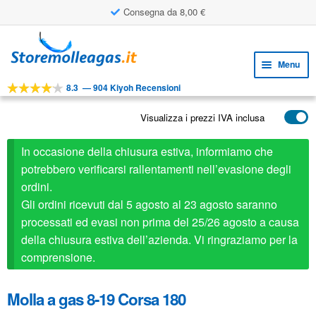
Consegna da 8,00 €
Vai
Vai
alla
al
Menu
navigazione
contenuto
8.3
—
904 Kiyoh Recensioni
Espa
STRUMENTI
il
Visualizza i prezzi IVA inclusa
Espa
PRODOTTI
menu
il
child
APPLICAZIONI
In occasione della chiusura estiva, informiamo che
menu
child
potrebbero verificarsi rallentamenti nell’evasione degli
Espa
SERVIZIO CLIENTI
ordini.
il
Gli ordini ricevuti dal 5 agosto al 23 agosto saranno
FAQ
menu
processati ed evasi non prima del 25/26 agosto a causa
child
della chiusura estiva dell’azienda. Vi ringraziamo per la
comprensione.
Molla a gas 8-19 Corsa 180