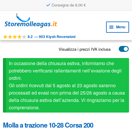
Consegna da 8,00 €
Vai
Vai
alla
al
Menu
navigazione
contenuto
8.2
—
903 Kiyoh Recensioni
Espa
STRUMENTI
il
Visualizza i prezzi IVA inclusa
Espa
PRODOTTI
menu
il
child
APPLICAZIONI
In occasione della chiusura estiva, informiamo che
menu
child
potrebbero verificarsi rallentamenti nell’evasione degli
Espa
SERVIZIO CLIENTI
ordini.
il
Gli ordini ricevuti dal 5 agosto al 23 agosto saranno
FAQ
menu
processati ed evasi non prima del 25/26 agosto a causa
child
della chiusura estiva dell’azienda. Vi ringraziamo per la
comprensione.
Molla a trazione 10-28 Corsa 200