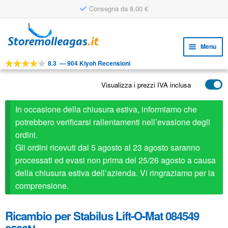
Consegna da 8,00 €
Vai
Vai
alla
al
Menu
navigazione
contenuto
8.3
—
904 Kiyoh Recensioni
Espa
STRUMENTI
il
Visualizza i prezzi IVA inclusa
Espa
PRODOTTI
menu
il
child
APPLICAZIONI
In occasione della chiusura estiva, informiamo che
menu
child
potrebbero verificarsi rallentamenti nell’evasione degli
Espa
SERVIZIO CLIENTI
ordini.
il
Gli ordini ricevuti dal 5 agosto al 23 agosto saranno
FAQ
menu
processati ed evasi non prima del 25/26 agosto a causa
child
della chiusura estiva dell’azienda. Vi ringraziamo per la
comprensione.
Ricambio per Stabilus Lift-O-Mat 084549