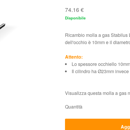
74.16
€
Disponibile
Ricambio molla a gas Stabilus
dell'occhio è 10mm e il diamet
Attento:
Lo spessore occhiello 10m
Il cilindro ha Ø23mm invec
Visualizza questa molla a gas 
Quantità
Aggi