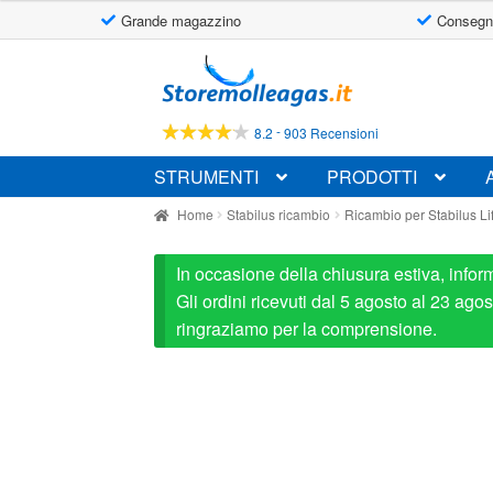
Grande magazzino
Consegn
Vai
Vai
alla
al
navigazione
contenuto
-
8.2
903 Recensioni
STRUMENTI
PRODOTTI
Home
Stabilus ricambio
Ricambio per Stabilus L
In occasione della chiusura estiva, infor
Gli ordini ricevuti dal 5 agosto al 23 ag
ringraziamo per la comprensione.