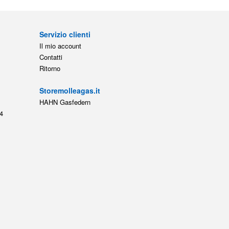
Servizio clienti
Il mio account
Contatti
Ritorno
Storemolleagas.it
HAHN Gasfedern
4