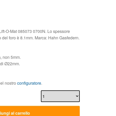
 Lift-O-Mat 085073 0700N. Lo spessore
ro del foro è 8.1mm. Marca: Hahn Gasfedern.
m, non 5mm.
e di Ø22mm.
nel nostro
configuratore
.
ungi al carrello