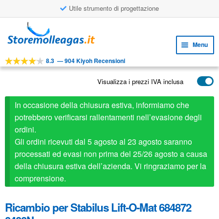
Utile strumento di progettazione
Vai
Vai
alla
al
Menu
navigazione
contenuto
8.3
—
904 Kiyoh Recensioni
Espa
STRUMENTI
il
Visualizza i prezzi IVA inclusa
Espa
PRODOTTI
menu
il
child
APPLICAZIONI
In occasione della chiusura estiva, informiamo che
menu
child
potrebbero verificarsi rallentamenti nell’evasione degli
Espa
SERVIZIO CLIENTI
ordini.
il
Gli ordini ricevuti dal 5 agosto al 23 agosto saranno
FAQ
menu
processati ed evasi non prima del 25/26 agosto a causa
child
della chiusura estiva dell’azienda. Vi ringraziamo per la
comprensione.
Ricambio per Stabilus Lift-O-Mat 684872