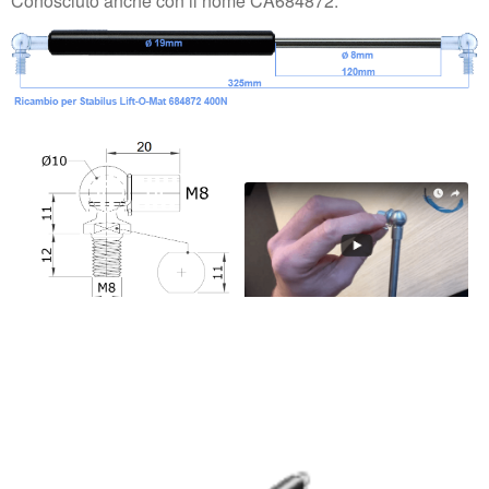
Conosciuto anche con il nome CA684872.