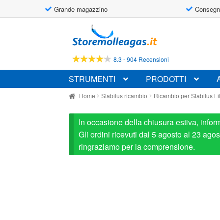
Grande magazzino
Consegn
Vai
Vai
alla
al
navigazione
contenuto
-
8.3
904 Recensioni
STRUMENTI
PRODOTTI
Home
Stabilus ricambio
Ricambio per Stabilus 
In occasione della chiusura estiva, infor
Gli ordini ricevuti dal 5 agosto al 23 ag
ringraziamo per la comprensione.