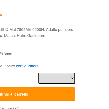
26
Lift-O-Mat 7805ME 0200N. Adatto per sfere
uso. Marca: Hahn Gasfedern.
i Ø18mm.
nel nostro
configuratore
.
ungi al carrello
e CA7805ME.