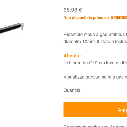
65.98
€
Non disponibile prima del 04/09/20
Ricambio molla a gas Stabilus 
diametro 10mm. Il sfero è incl
Attento:
Il cilindro ha Ø19mm invece d
Visualizza questa molla a gas 
Quantità
Aggi
Conosciuto anche con il nom