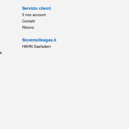
Servizio clienti
Il mio account
Contatti
Ritorno
Storemolleagas.it
HAHN Gasfedern
4