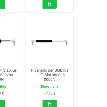
r Stabilus
Ricambio per Stabilus
t 082783
Lift-O-Mat 082805
0N
0050N
ibile
Disponibile
8
€
47.10
€