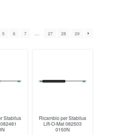
5
6
7
…
27
28
29
r Stabilus
Ricambio per Stabilus
t 082481
Lift-O-Mat 082503
0N
0150N