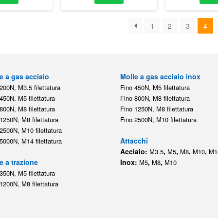
1
2
3
4
e a gas acciaio
Molle a gas acciaio inox
200N, M3.5 filettatura
Fino 450N, M5 filettatura
450N, M5 filettatura
Fino 800N, M8 filettatura
800N, M8 filettatura
Fino 1250N, M8 filettatura
1250N, M8 filettatura
Fino 2500N, M10 filettatura
2500N, M10 filettatura
Attacchi
5000N, M14 filettatura
Acciaio:
,
,
,
,
M3.5
M5
M8
M10
M1
e a trazione
Inox:
,
,
M5
M8
M10
350N, M5 filettatura
1200N, M8 filettatura