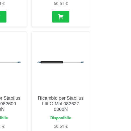
3
€
50.51
€
r Stabilus
Ricambio per Stabilus
t 082600
Lift-O-Mat 082627
0N
0300N
ibile
Disponibile
1
€
50.51
€