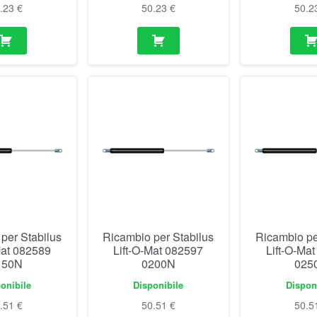
0.23
€
50.23
€
50.2
per Stabilus
Ricambio per Stabilus
Ricambio pe
Mat 082589
Lift-O-Mat 082597
Lift-O-Ma
150N
0200N
025
onibile
Disponibile
Dispon
0.51
€
50.51
€
50.5