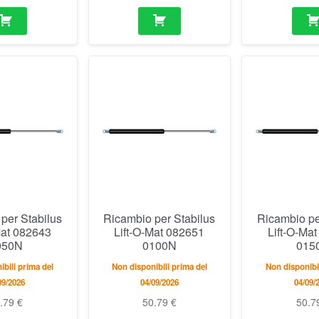
per Stabilus
Ricambio per Stabilus
Ricambio pe
Mat 082643
Lift-O-Mat 082651
Lift-O-Ma
050N
0100N
015
ibili prima del
Non disponibili prima del
Non disponibil
09/2026
04/09/2026
04/09/
0.79
€
50.79
€
50.7