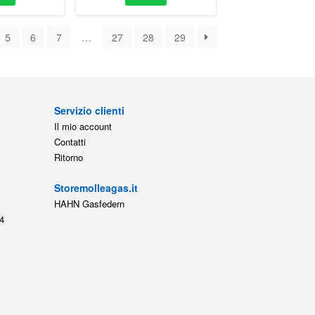
5
6
7
…
27
28
29
Servizio clienti
Il mio account
Contatti
Ritorno
Storemolleagas.it
HAHN Gasfedern
4