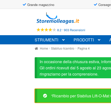
Grande magazzino
Consegn
Vai
Vai
alla
al
navigazione
contenuto
-
8.2
903 Recensioni
STRUMENTI
PRODOTTI
Home
Stabilus ricambio
Pagina 4
In occasione della chiusura estiva, infor
Gli ordini ricevuti dal 5 agosto al 23 ag
ringraziamo per la comprensione.
“Ricambio per Stabilus Lift-O-Mat 