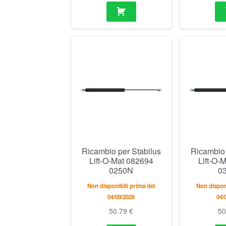
Ricambio per Stabilus
Ricambio 
Lift-O-Mat 082694
Lift-O-
0250N
0
Non disponibili prima del
Non dispon
04/09/2026
04/
50.79
€
5