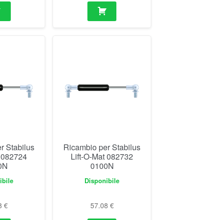
r Stabilus
Ricambio per Stabilus
t 082724
Lift-O-Mat 082732
0N
0100N
ibile
Disponibile
8
€
57.08
€