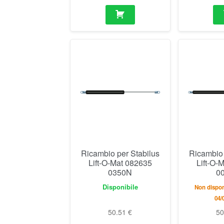
Ricambio per Stabilus
Ricambio 
Lift-O-Mat 082635
Lift-O-
0350N
0
Disponibile
Non dispon
04/
50.51
€
5