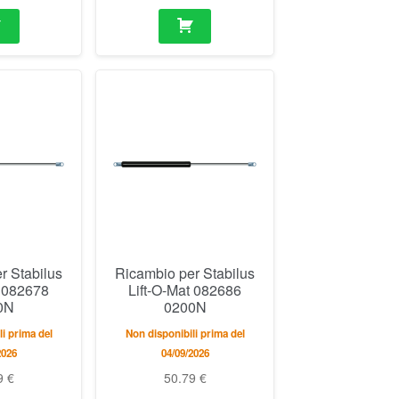
r Stabilus
Ricambio per Stabilus
t 082678
Lift-O-Mat 082686
0N
0200N
i prima del
Non disponibili prima del
2026
04/09/2026
9
€
50.79
€