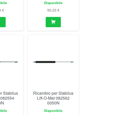
ibile
Disponibile
3
€
50.23
€
r Stabilus
Ricambio per Stabilus
t 082554
Lift-O-Mat 082562
0N
0050N
ibile
Disponibile