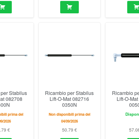
per Stabilus
Ricambio per Stabilus
Ricambio pe
Mat 082708
Lift-O-Mat 082716
Lift-O-Ma
300N
0350N
005
Dispon
ibili prima del
Non disponibili prima del
09/2026
04/09/2026
0.79
€
50.79
€
57.0