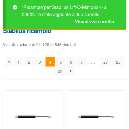
Visualizzazione di 91-120 di 846 risultati
1
2
3
4
5
6
7
…
27
28
29
Ricambio per Stabilus Lift-
Ricambio per Stabilus Lift-
O-Mat 082457 0300N
O-Mat 082465 0350N
Disponibile
Disponibile