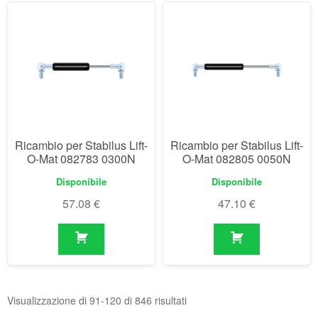
Ricambio per Stabilus Lift-
Ricambio per Stabilus Lift-
O-Mat 082783 0300N
O-Mat 082805 0050N
Disponibile
Disponibile
57.08
€
47.10
€
Visualizzazione di 91-120 di 846 risultati
1
2
3
4
5
6
7
…
27
28
29