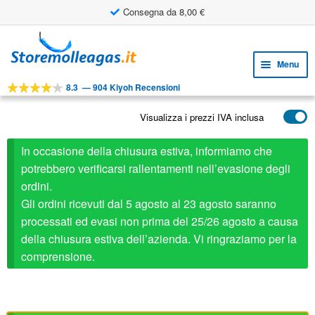
Consegna da 8,00 €
Vai
Vai
alla
al
Menu
navigazione
contenuto
8.3
—
904 Kiyoh Recensioni
Espa
STRUMENTI
il
Visualizza i prezzi IVA inclusa
Espa
PRODOTTI
menu
il
child
APPLICAZIONI
In occasione della chiusura estiva, informiamo che
menu
child
potrebbero verificarsi rallentamenti nell’evasione degli
Espa
SERVIZIO CLIENTI
ordini.
il
Gli ordini ricevuti dal 5 agosto al 23 agosto saranno
FAQ
menu
processati ed evasi non prima del 25/26 agosto a causa
child
della chiusura estiva dell’azienda. Vi ringraziamo per la
comprensione.
Stabilus ricambio