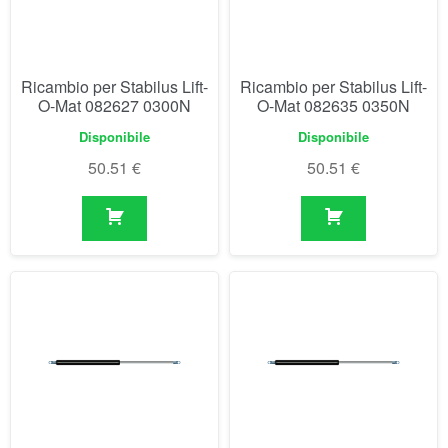
50.51
€
50.51
€
Ricambio per Stabilus Lift-
Ricambio per Stabilus Lift-
O-Mat 082643 0050N
O-Mat 082651 0100N
Non disponibili prima del
Non disponibili prima del
04/09/2026
04/09/2026
50.79
€
50.79
€