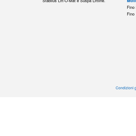
Moll
Stabilus Lift-O-Mat e Suspa Liftline.
Fino 
Fino 
Condizioni g