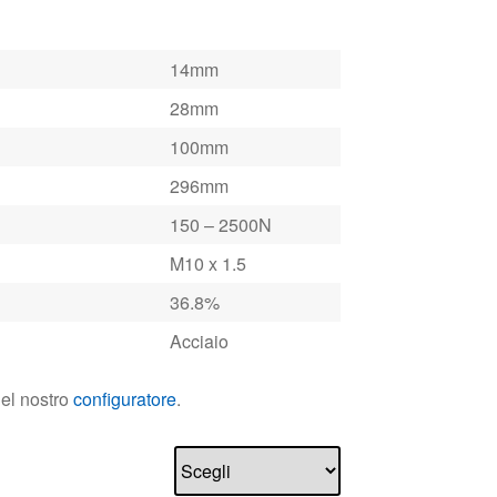
14mm
28mm
100mm
296mm
150 – 2500N
M10 x 1.5
36.8%
Acciaio
nel nostro
configuratore
.