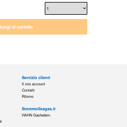
ungi al carrello
Servizio clienti
Il mio account
Contatti
Ritorno
Storemolleagas.it
HAHN Gasfedern
4