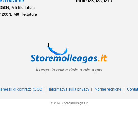
e a trazione
Inox:
,
,
M5
M8
M10
350N, M5 filettatura
1200N, M8 filettatura
Il negozio online delle molle a gas
enerali di contratto (CGC)
|
Informativa sulla privacy
|
Norme tecniche
|
Contat
© 2026 Storemolleagas.it