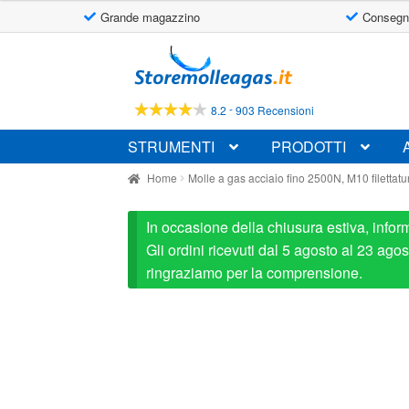
Grande magazzino
Consegn
Vai
Vai
alla
al
navigazione
contenuto
-
8.2
903 Recensioni
STRUMENTI
PRODOTTI
Home
Molle a gas acciaio fino 2500N, M10 filettatu
In occasione della chiusura estiva, infor
Gli ordini ricevuti dal 5 agosto al 23 ag
ringraziamo per la comprensione.