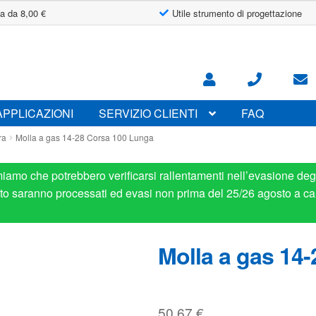
a da 8,00 €
Utile strumento di progettazione
APPLICAZIONI
SERVIZIO CLIENTI
FAQ
ra
Molla a gas 14-28 Corsa 100 Lunga
miamo che potrebbero verificarsi rallentamenti nell’evasione degl
osto saranno processati ed evasi non prima del 25/26 agosto a ca
Molla a gas 14
50.67
€