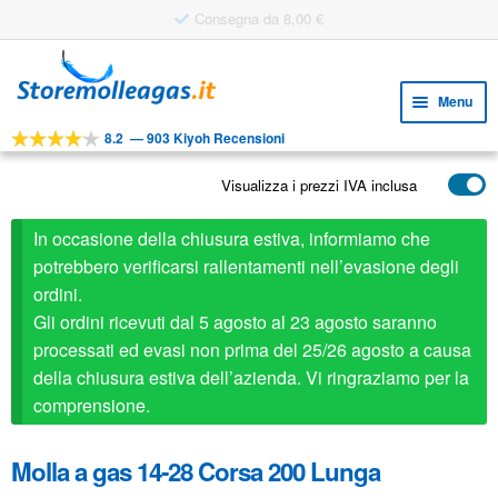
Consegna da 8,00 €
Vai
Vai
alla
al
Menu
navigazione
contenuto
8.2
—
903 Kiyoh Recensioni
Espa
STRUMENTI
il
Visualizza i prezzi IVA inclusa
Espa
PRODOTTI
menu
il
child
APPLICAZIONI
In occasione della chiusura estiva, informiamo che
menu
child
potrebbero verificarsi rallentamenti nell’evasione degli
Espa
SERVIZIO CLIENTI
ordini.
il
Gli ordini ricevuti dal 5 agosto al 23 agosto saranno
FAQ
menu
processati ed evasi non prima del 25/26 agosto a causa
child
della chiusura estiva dell’azienda. Vi ringraziamo per la
comprensione.
Molla a gas 14-28 Corsa 200 Lunga