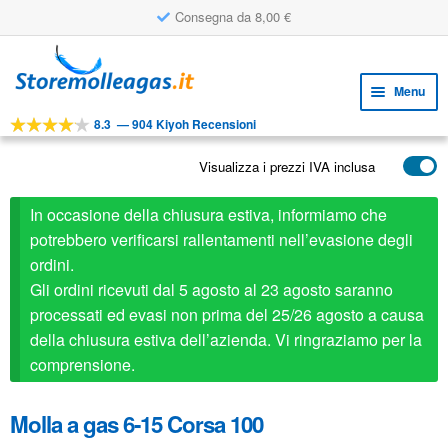
Consegna da 8,00 €
Vai
Vai
alla
al
Menu
navigazione
contenuto
8.3
—
904 Kiyoh Recensioni
Espa
STRUMENTI
il
Visualizza i prezzi IVA inclusa
Espa
PRODOTTI
menu
il
child
APPLICAZIONI
In occasione della chiusura estiva, informiamo che
menu
child
potrebbero verificarsi rallentamenti nell’evasione degli
Espa
SERVIZIO CLIENTI
ordini.
il
Gli ordini ricevuti dal 5 agosto al 23 agosto saranno
FAQ
menu
processati ed evasi non prima del 25/26 agosto a causa
child
della chiusura estiva dell’azienda. Vi ringraziamo per la
comprensione.
Molla a gas 6-15 Corsa 100