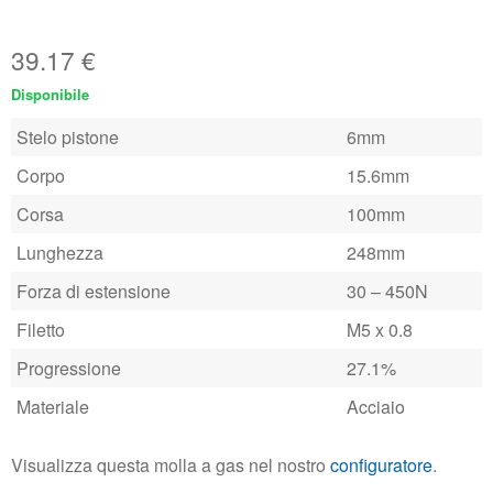
39.17
€
Disponibile
Stelo pistone
6mm
Corpo
15.6mm
Corsa
100mm
Lunghezza
248mm
Forza di estensione
30 – 450N
Filetto
M5 x 0.8
Progressione
27.1%
Materiale
Acciaio
Visualizza questa molla a gas nel nostro
configuratore
.