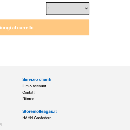
ungi al carrello
Servizio clienti
Il mio account
Contatti
Ritorno
Storemolleagas.it
HAHN Gasfedern
4