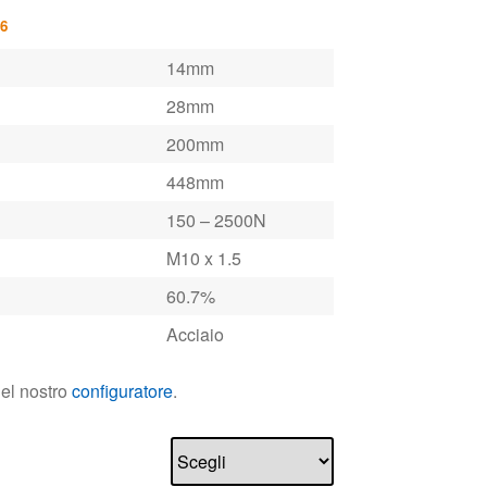
26
14mm
28mm
200mm
448mm
150 – 2500N
M10 x 1.5
60.7%
Acciaio
nel nostro
configuratore
.