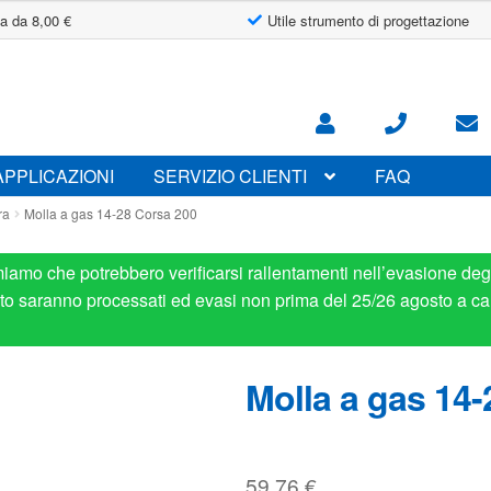
a da 8,00 €
Utile strumento di progettazione
APPLICAZIONI
SERVIZIO CLIENTI
FAQ
ra
Molla a gas 14-28 Corsa 200
miamo che potrebbero verificarsi rallentamenti nell’evasione degl
osto saranno processati ed evasi non prima del 25/26 agosto a ca
Molla a gas 14-
59.76
€