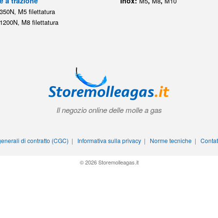
e a trazione
Inox:
,
,
M5
M8
M10
350N, M5 filettatura
1200N, M8 filettatura
Il negozio online delle molle a gas
enerali di contratto (CGC)
|
Informativa sulla privacy
|
Norme tecniche
|
Contat
© 2026 Storemolleagas.it