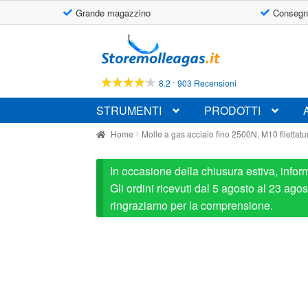
Grande magazzino
Consegn
Vai
Vai
alla
al
navigazione
contenuto
-
8.2
903 Recensioni
STRUMENTI
PRODOTTI
Home
Molle a gas acciaio fino 2500N, M10 filettatu
In occasione della chiusura estiva, infor
Gli ordini ricevuti dal 5 agosto al 23 ag
ringraziamo per la comprensione.