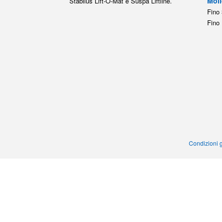
Moll
Stabilus Lift-O-Mat e Suspa Liftline.
Fino 
Fino 
Condizioni g