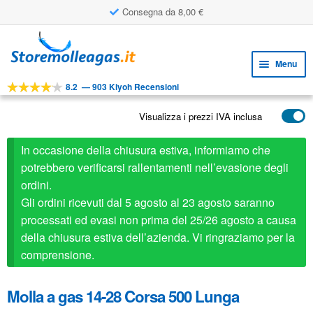
Consegna da 8,00 €
Vai
Vai
alla
al
Menu
navigazione
contenuto
8.2
—
903 Kiyoh Recensioni
Espa
STRUMENTI
il
Visualizza i prezzi IVA inclusa
Espa
PRODOTTI
menu
il
child
APPLICAZIONI
In occasione della chiusura estiva, informiamo che
menu
child
potrebbero verificarsi rallentamenti nell’evasione degli
Espa
SERVIZIO CLIENTI
ordini.
il
Gli ordini ricevuti dal 5 agosto al 23 agosto saranno
FAQ
menu
processati ed evasi non prima del 25/26 agosto a causa
child
della chiusura estiva dell’azienda. Vi ringraziamo per la
comprensione.
Molla a gas 14-28 Corsa 500 Lunga