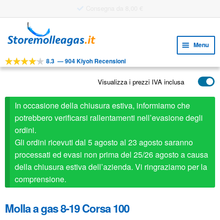
Utile strumento di progettazione
Vai
Vai
alla
al
Menu
navigazione
contenuto
8.3
—
904 Kiyoh Recensioni
Espa
STRUMENTI
il
Visualizza i prezzi IVA inclusa
Espa
PRODOTTI
menu
il
child
APPLICAZIONI
In occasione della chiusura estiva, informiamo che
menu
child
potrebbero verificarsi rallentamenti nell’evasione degli
Espa
SERVIZIO CLIENTI
ordini.
il
Gli ordini ricevuti dal 5 agosto al 23 agosto saranno
FAQ
menu
processati ed evasi non prima del 25/26 agosto a causa
child
della chiusura estiva dell’azienda. Vi ringraziamo per la
comprensione.
Molla a gas 8-19 Corsa 100