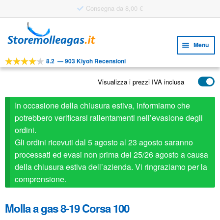
Consegna da 8,00 €
Vai
Vai
alla
al
Menu
navigazione
contenuto
8.2
—
903 Kiyoh Recensioni
Espa
STRUMENTI
il
Visualizza i prezzi IVA inclusa
Espa
PRODOTTI
menu
il
child
APPLICAZIONI
In occasione della chiusura estiva, informiamo che
menu
child
potrebbero verificarsi rallentamenti nell’evasione degli
Espa
SERVIZIO CLIENTI
ordini.
il
Gli ordini ricevuti dal 5 agosto al 23 agosto saranno
FAQ
menu
processati ed evasi non prima del 25/26 agosto a causa
child
della chiusura estiva dell’azienda. Vi ringraziamo per la
comprensione.
Molla a gas 8-19 Corsa 100