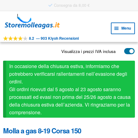
Consegna da 8,00 €
Vai
Vai
alla
al
Menu
navigazione
contenuto
8.2
—
903 Kiyoh Recensioni
Espa
STRUMENTI
il
Visualizza i prezzi IVA inclusa
Espa
PRODOTTI
menu
il
child
APPLICAZIONI
In occasione della chiusura estiva, informiamo che
menu
child
potrebbero verificarsi rallentamenti nell’evasione degli
Espa
SERVIZIO CLIENTI
ordini.
il
Gli ordini ricevuti dal 5 agosto al 23 agosto saranno
FAQ
menu
processati ed evasi non prima del 25/26 agosto a causa
child
della chiusura estiva dell’azienda. Vi ringraziamo per la
comprensione.
Molla a gas 8-19 Corsa 150