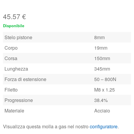
45.57
€
Disponibile
Stelo pistone
8mm
Corpo
19mm
Corsa
150mm
Lunghezza
345mm
Forza di estensione
50 – 800N
Filetto
M8 x 1.25
Progressione
38.4%
Materiale
Acciaio
Visualizza questa molla a gas nel nostro
configuratore
.