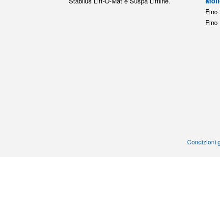
Moll
Stabilus Lift-O-Mat e Suspa Liftline.
Fino 
Fino 
Condizioni g