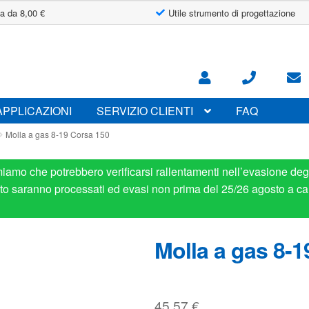
a da 8,00 €
Utile strumento di progettazione
APPLICAZIONI
SERVIZIO CLIENTI
FAQ
Molla a gas 8-19 Corsa 150
miamo che potrebbero verificarsi rallentamenti nell’evasione degl
osto saranno processati ed evasi non prima del 25/26 agosto a ca
Molla a gas 8-1
45.57
€