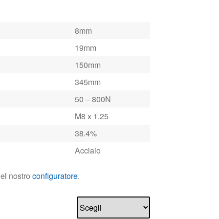
8mm
19mm
150mm
345mm
50 – 800N
M8 x 1.25
38.4%
Acciaio
nel nostro
configuratore
.