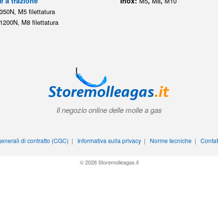
e a trazione
Inox:
,
,
M5
M8
M10
350N, M5 filettatura
1200N, M8 filettatura
Il negozio online delle molle a gas
enerali di contratto (CGC)
|
Informativa sulla privacy
|
Norme tecniche
|
Contat
© 2026 Storemolleagas.it