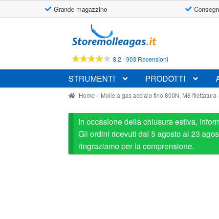
Grande magazzino
Consegn
Vai
Vai
alla
al
navigazione
contenuto
-
8.2
903 Recensioni
STRUMENTI
PRODOTTI
Home
Molle a gas acciaio fino 800N, M8 filettatura
In occasione della chiusura estiva, infor
Gli ordini ricevuti dal 5 agosto al 23 ag
ringraziamo per la comprensione.