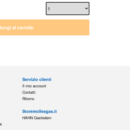
ungi al carrello
Servizio clienti
Il mio account
Contatti
Ritorno
Storemolleagas.it
HAHN Gasfedern
4