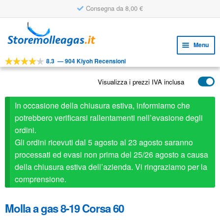
Consegna da 8,00 €
Vai
Vai
alla
al
Menu
navigazione
contenuto
8.3
—
904 Kiyoh Recensioni
Espa
STRUMENTI
il
Visualizza i prezzi IVA inclusa
Espa
PRODOTTI
menu
il
child
APPLICAZIONI
In occasione della chiusura estiva, informiamo che
menu
child
potrebbero verificarsi rallentamenti nell’evasione degli
Espa
SERVIZIO CLIENTI
ordini.
il
Gli ordini ricevuti dal 5 agosto al 23 agosto saranno
FAQ
menu
processati ed evasi non prima del 25/26 agosto a causa
child
della chiusura estiva dell’azienda. Vi ringraziamo per la
comprensione.
Molla a gas 8-19 Corsa 60