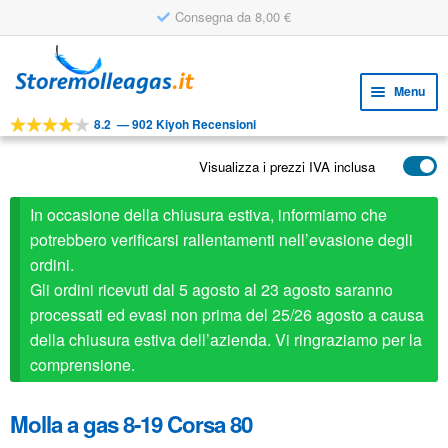
Consegna da 8,00 €
Vai
Vai
alla
al
Menu
navigazione
contenuto
8.2
—
902 Kiyoh Recensioni
Espa
STRUMENTI
il
Visualizza i prezzi IVA inclusa
Espa
PRODOTTI
menu
il
child
APPLICAZIONI
In occasione della chiusura estiva, informiamo che
menu
child
potrebbero verificarsi rallentamenti nell’evasione degli
Espa
SERVIZIO CLIENTI
ordini.
il
Gli ordini ricevuti dal 5 agosto al 23 agosto saranno
FAQ
menu
processati ed evasi non prima del 25/26 agosto a causa
child
della chiusura estiva dell’azienda. Vi ringraziamo per la
comprensione.
Molla a gas 8-19 Corsa 80