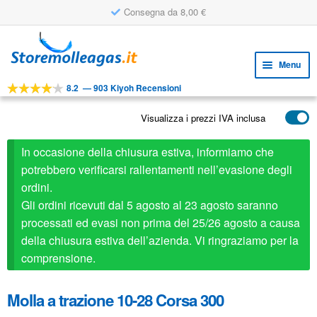
Consegna da 8,00 €
Vai
Vai
alla
al
Menu
navigazione
contenuto
8.2
—
903 Kiyoh Recensioni
Espa
STRUMENTI
il
Visualizza i prezzi IVA inclusa
Espa
PRODOTTI
menu
il
child
APPLICAZIONI
In occasione della chiusura estiva, informiamo che
menu
child
potrebbero verificarsi rallentamenti nell’evasione degli
Espa
SERVIZIO CLIENTI
ordini.
il
Gli ordini ricevuti dal 5 agosto al 23 agosto saranno
FAQ
menu
processati ed evasi non prima del 25/26 agosto a causa
child
della chiusura estiva dell’azienda. Vi ringraziamo per la
comprensione.
Molla a trazione 10-28 Corsa 300