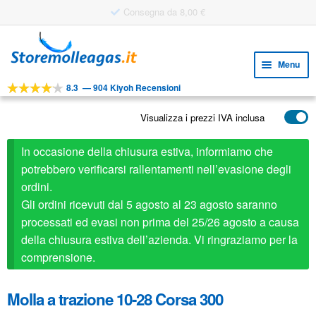
Vai
Vai
alla
al
Menu
navigazione
contenuto
8.3
—
904 Kiyoh Recensioni
Espa
STRUMENTI
il
Visualizza i prezzi IVA inclusa
Espa
PRODOTTI
menu
il
child
APPLICAZIONI
In occasione della chiusura estiva, informiamo che
menu
child
potrebbero verificarsi rallentamenti nell’evasione degli
Espa
SERVIZIO CLIENTI
ordini.
il
Gli ordini ricevuti dal 5 agosto al 23 agosto saranno
FAQ
menu
processati ed evasi non prima del 25/26 agosto a causa
child
della chiusura estiva dell’azienda. Vi ringraziamo per la
comprensione.
Molla a trazione 10-28 Corsa 300