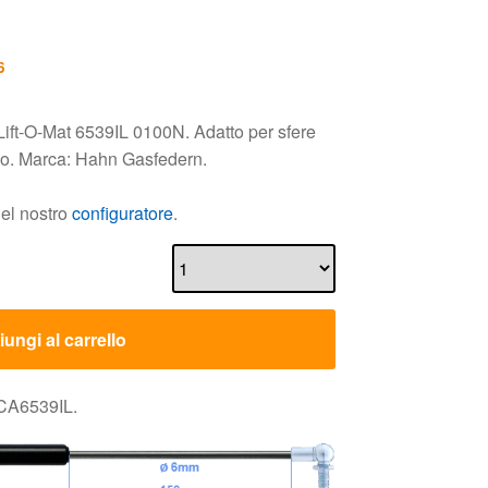
6
Lift-O-Mat 6539IL 0100N. Adatto per sfere
uso. Marca: Hahn Gasfedern.
nel nostro
configuratore
.
ungi al carrello
 CA6539IL.