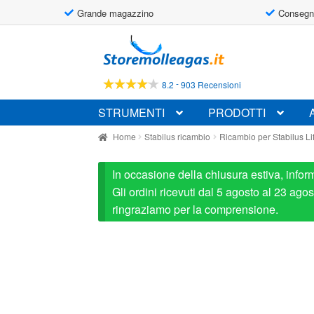
Grande magazzino
Consegn
Vai
Vai
alla
al
navigazione
contenuto
-
8.2
903 Recensioni
STRUMENTI
PRODOTTI
Home
Stabilus ricambio
Ricambio per Stabilus L
In occasione della chiusura estiva, infor
Gli ordini ricevuti dal 5 agosto al 23 ag
ringraziamo per la comprensione.