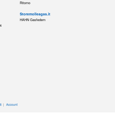
Ritorno
Storemolleagas.it
HAHN Gasfedern
4
ti
|
Account