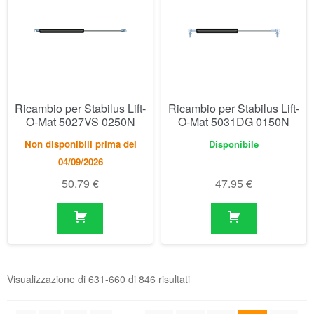
Ricambio per Stabilus Lift-
Ricambio per Stabilus Lift-
O-Mat 5027VS 0250N
O-Mat 5031DG 0150N
Non disponibili prima del
Disponibile
04/09/2026
50.79
€
47.95
€
Visualizzazione di 631-660 di 846 risultati
1
2
3
…
19
20
21
22
23
24
25
…
27
28
29