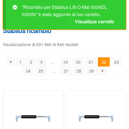
Visualizzazione di 631-660 di 846 risultati
1
2
3
…
19
20
21
22
23
24
25
…
27
28
29
Ricambio per Stabilus Lift-
Ricambio per Stabilus Lift-
O-Mat 4857DY 0350N
O-Mat 4859DO 0400N
Disponibile
Disponibile