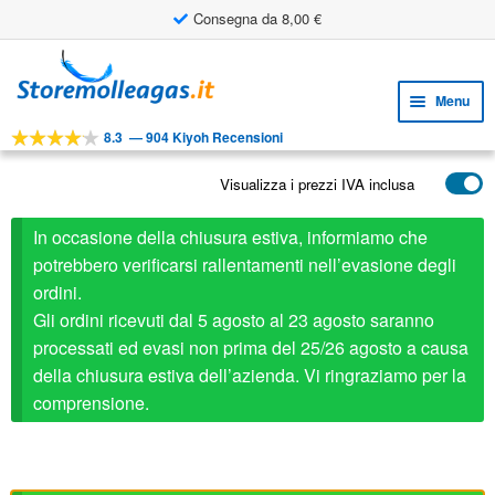
Consegna da 8,00 €
Vai
Vai
alla
al
Menu
navigazione
contenuto
8.3
—
904 Kiyoh Recensioni
Espa
STRUMENTI
il
Visualizza i prezzi IVA inclusa
Espa
PRODOTTI
menu
il
child
APPLICAZIONI
In occasione della chiusura estiva, informiamo che
menu
child
potrebbero verificarsi rallentamenti nell’evasione degli
Espa
SERVIZIO CLIENTI
ordini.
il
Gli ordini ricevuti dal 5 agosto al 23 agosto saranno
FAQ
menu
processati ed evasi non prima del 25/26 agosto a causa
child
della chiusura estiva dell’azienda. Vi ringraziamo per la
comprensione.
Stabilus ricambio