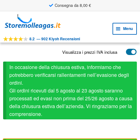
Consegna da 8,00 €
Vai
Vai
alla
al
Menu
navigazione
contenuto
8.2
—
902 Kiyoh Recensioni
Espa
STRUMENTI
il
Visualizza i prezzi IVA inclusa
Espa
PRODOTTI
menu
il
child
APPLICAZIONI
In occasione della chiusura estiva, informiamo che
menu
child
potrebbero verificarsi rallentamenti nell’evasione degli
Espa
SERVIZIO CLIENTI
ordini.
il
Gli ordini ricevuti dal 5 agosto al 23 agosto saranno
FAQ
menu
processati ed evasi non prima del 25/26 agosto a causa
child
della chiusura estiva dell’azienda. Vi ringraziamo per la
comprensione.
Stabilus ricambio