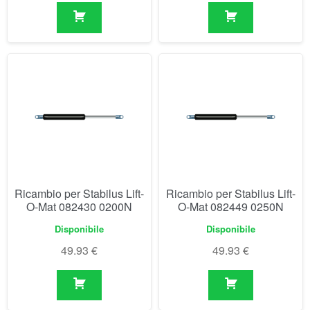
Ricambio per Stabilus Lift-
Ricambio per Stabilus Lift-
O-Mat 082430 0200N
O-Mat 082449 0250N
Disponibile
Disponibile
49.93
€
49.93
€
Visualizzazione di 61-90 di 846 risultati
1
2
3
4
5
6
…
27
28
29