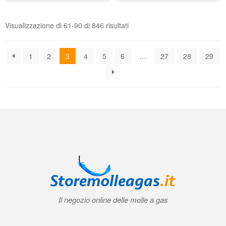
Il negozio online delle molle a gas
Condizioni generali di contratto (CGC)
|
Informativa sulla privacy
|
Norme
tecniche
|
Contatti
|
Account
© 2026 Storemolleagas.it