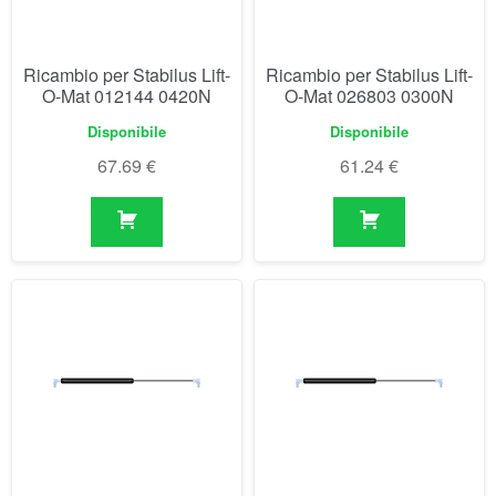
67.69
€
61.24
€
Ricambio per Stabilus Lift-
Ricambio per Stabilus Lift-
O-Mat 0279Q 0550N
O-Mat 031872 0470N
Non disponibile prima del
Non disponibile prima del
04/09/2026
04/09/2026
65.98
€
65.98
€