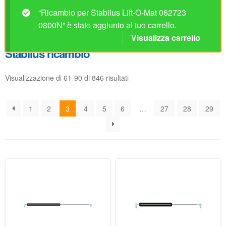
Visualizzazione di 61-90 di 846 risultati
1
2
3
4
5
6
…
27
28
29
Ricambio per Stabilus Lift-
Ricambio per Stabilus Lift-
O-Mat 012144 0420N
O-Mat 026803 0300N
Disponibile
Disponibile