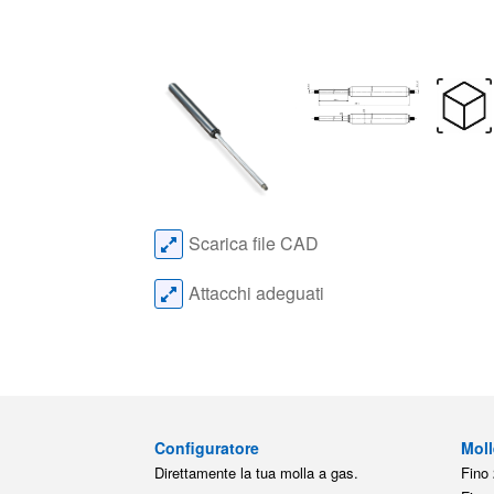
Scarica file CAD
Attacchi adeguati
Configuratore
Moll
Direttamente la tua molla a gas.
Fino 
Fino 
Programma di calcolo
Fino 
Direttamente la tua molla a gas.
Fino 
Fino 
Ricambio per le molle a gas
Fino 
Per Airax, AL-KO, Bansbach, Lesjöfors,