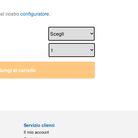
ungi al carrello
Servizio clienti
Il mio account
Contatti
Ritorno
Storemolleagas.it
HAHN Gasfedern
4