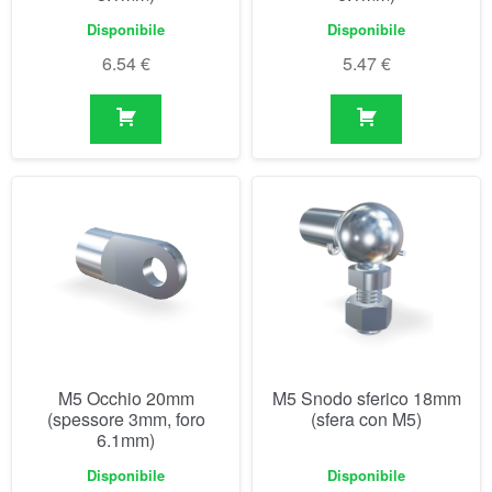
M5 Occhio 20mm
M5 Snodo sferico 18mm
(spessore 3mm, foro
(sfera con M5)
6.1mm)
Disponibile
Disponibile
5.86
€
4.92
€