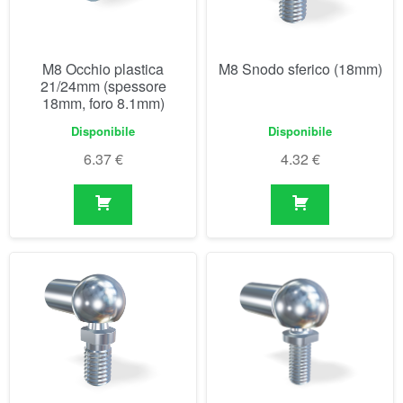
6.37
€
4.32
€
M8 Snodo sferico (20mm)
M8 Snodo sferico (30mm)
(max. 680N)
Disponibile
Disponibile
8.03
€
4.78
€