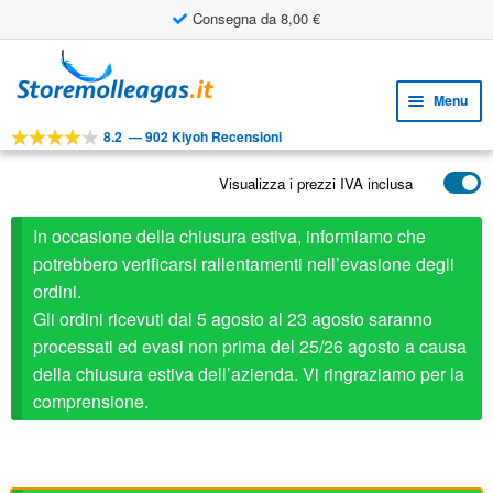
Consegna da 8,00 €
Vai
Vai
alla
al
Menu
navigazione
contenuto
8.2
—
902 Kiyoh Recensioni
Espa
STRUMENTI
il
Visualizza i prezzi IVA inclusa
Espa
PRODOTTI
menu
il
child
APPLICAZIONI
In occasione della chiusura estiva, informiamo che
menu
child
potrebbero verificarsi rallentamenti nell’evasione degli
Espa
SERVIZIO CLIENTI
ordini.
il
Gli ordini ricevuti dal 5 agosto al 23 agosto saranno
FAQ
menu
processati ed evasi non prima del 25/26 agosto a causa
child
della chiusura estiva dell’azienda. Vi ringraziamo per la
comprensione.
Attacchi acciaio
Qui
potete scaricare i file CAD.