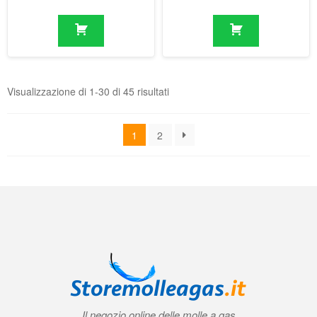
1
2
Il negozio online delle molle a gas
Condizioni generali di contratto (CGC)
|
Informativa sulla privacy
|
Norme
tecniche
|
Contatti
|
Account
© 2026 Storemolleagas.it