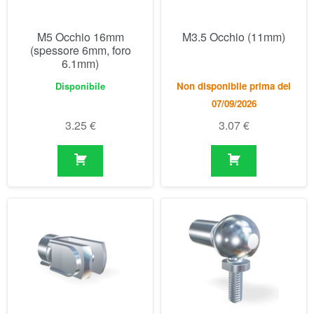
3.25
€
3.07
€
M3.5 Forcelle (16mm)
M3.5 Snodo sferico
(18mm)
Disponibile
Disponibile
3.64
€
5.86
€