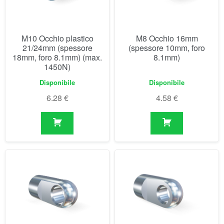
Disponibile
Disponibile
6.28
€
4.58
€
M5 Occhio 16mm
M3.5 Occhio (11mm)
(spessore 6mm, foro
6.1mm)
Disponibile
Non disponibile prima del
07/09/2026