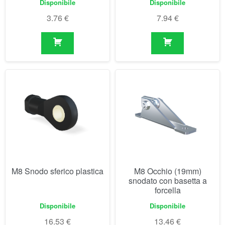
M8 Snodo sferico plastica
M8 Occhio (19mm)
snodato con basetta a
forcella
Disponibile
Disponibile
16.53
€
13.46
€
Visualizzazione di 1-30 di 45 risultati