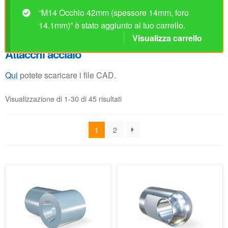
Visualizzazione di 1-30 di 45 risultati
1
2
M10 Occhio plastico
M8 Occhio 16mm
21/24mm (spessore
(spessore 10mm, foro
18mm, foro 8.1mm) (max.
8.1mm)
1450N)