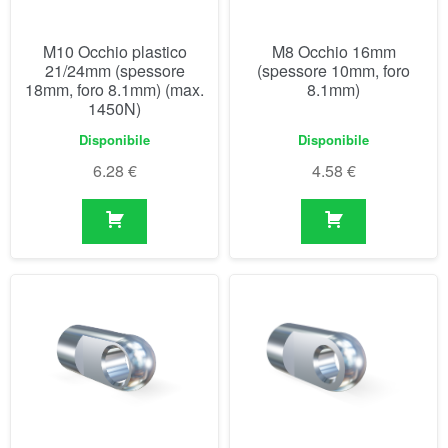
Disponibile
Disponibile
6.28
€
4.58
€
M5 Occhio 16mm
M3.5 Occhio (11mm)
(spessore 6mm, foro
6.1mm)
Disponibile
Non disponibile prima del
07/09/2026