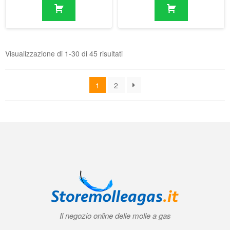
1
2
Il negozio online delle molle a gas
Condizioni generali di contratto (CGC)
|
Informativa sulla privacy
|
Norme
tecniche
|
Contatti
|
Account
© 2026 Storemolleagas.it