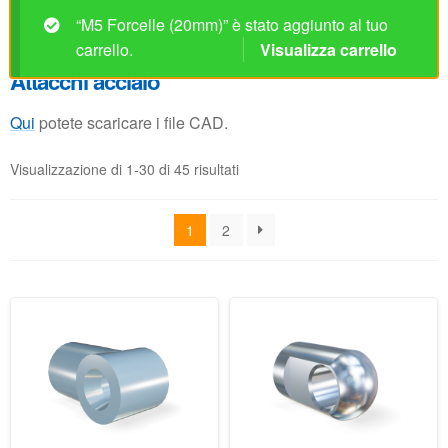
Visualizzazione di 1-30 di 45 risultati
1
2
M10 Occhio plastico
M8 Occhio 16mm
21/24mm (spessore
(spessore 10mm, foro
18mm, foro 8.1mm) (max.
8.1mm)
1450N)