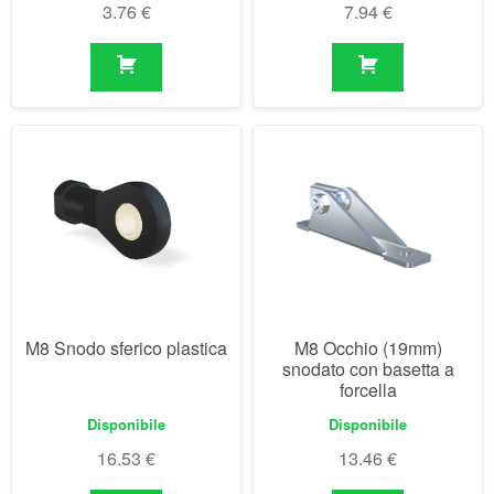
M8 Snodo sferico plastica
M8 Occhio (19mm)
snodato con basetta a
forcella
Disponibile
Disponibile
16.53
€
13.46
€
Visualizzazione di 1-30 di 45 risultati