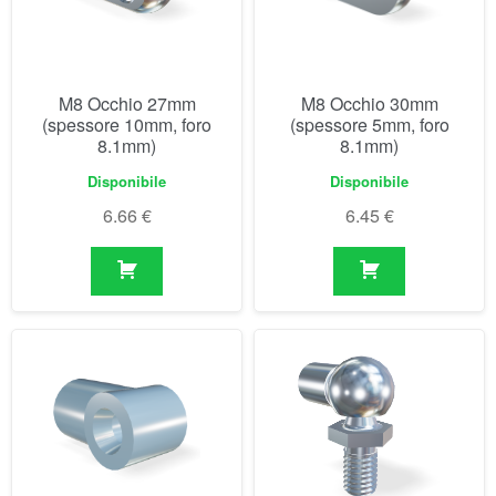
8.1mm)
8.1mm)
Disponibile
Disponibile
6.66
€
6.45
€
M8 Occhio plastica
M8 Snodo sferico (18mm)
21/24mm (spessore
18mm, foro 8.1mm)
Disponibile
Disponibile