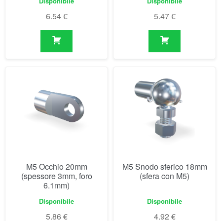
M5 Occhio 20mm
M5 Snodo sferico 18mm
(spessore 3mm, foro
(sfera con M5)
6.1mm)
Disponibile
Disponibile
5.86
€
4.92
€