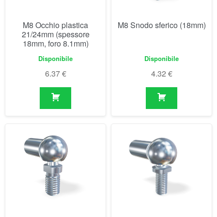
6.37
€
4.32
€
M8 Snodo sferico (20mm)
M8 Snodo sferico (30mm)
(max. 680N)
Disponibile
Disponibile
8.03
€
4.78
€