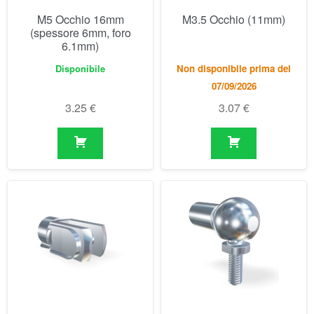
3.25
€
3.07
€
M3.5 Forcelle (16mm)
M3.5 Snodo sferico
(18mm)
Disponibile
Disponibile
3.64
€
5.86
€