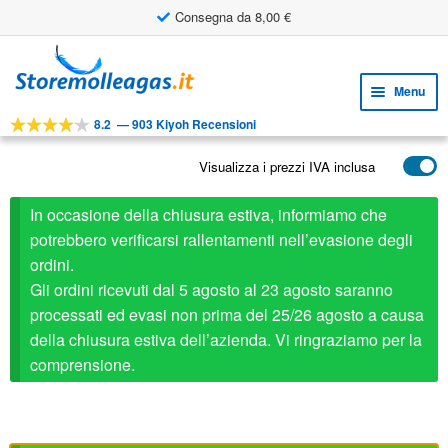
Consegna da 8,00 €
Vai
Vai
alla
al
Menu
navigazione
contenuto
8.2
—
903 Kiyoh Recensioni
Espa
STRUMENTI
il
Visualizza i prezzi IVA inclusa
Espa
PRODOTTI
menu
il
child
APPLICAZIONI
In occasione della chiusura estiva, informiamo che
menu
child
potrebbero verificarsi rallentamenti nell’evasione degli
Espa
SERVIZIO CLIENTI
ordini.
il
Gli ordini ricevuti dal 5 agosto al 23 agosto saranno
FAQ
menu
processati ed evasi non prima del 25/26 agosto a causa
child
della chiusura estiva dell’azienda. Vi ringraziamo per la
comprensione.
Attacchi acciaio
Qui
potete scaricare i file CAD.