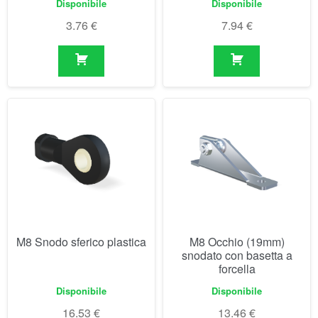
M8 Snodo sferico plastica
M8 Occhio (19mm)
snodato con basetta a
forcella
Disponibile
Disponibile
16.53
€
13.46
€
Visualizzazione di 1-30 di 45 risultati