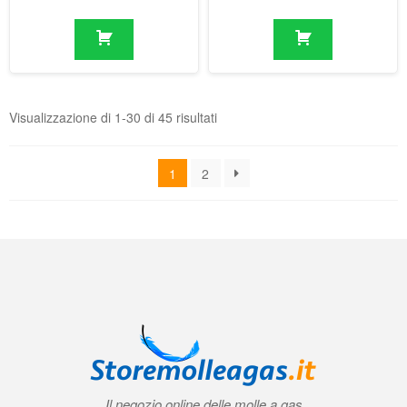
1
2
Il negozio online delle molle a gas
Condizioni generali di contratto (CGC)
|
Informativa sulla privacy
|
Norme
tecniche
|
Contatti
|
Account
© 2026 Storemolleagas.it