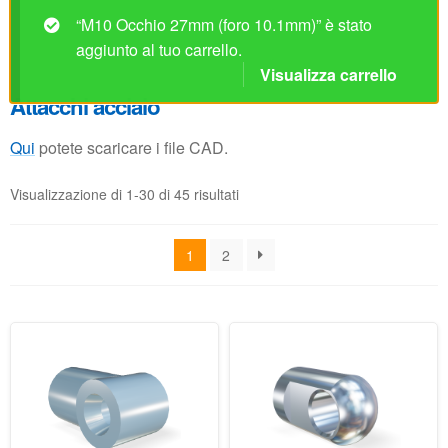
Visualizzazione di 1-30 di 45 risultati
1
2
M10 Occhio plastico
M8 Occhio 16mm
21/24mm (spessore
(spessore 10mm, foro
18mm, foro 8.1mm) (max.
8.1mm)
1450N)