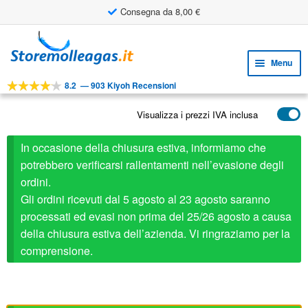
Consegna da 8,00 €
Vai
Vai
alla
al
Menu
navigazione
contenuto
8.2
—
903 Kiyoh Recensioni
Espa
STRUMENTI
il
Visualizza i prezzi IVA inclusa
Espa
PRODOTTI
menu
il
child
APPLICAZIONI
In occasione della chiusura estiva, informiamo che
menu
child
potrebbero verificarsi rallentamenti nell’evasione degli
Espa
SERVIZIO CLIENTI
ordini.
il
Gli ordini ricevuti dal 5 agosto al 23 agosto saranno
FAQ
menu
processati ed evasi non prima del 25/26 agosto a causa
child
della chiusura estiva dell’azienda. Vi ringraziamo per la
comprensione.
Attacchi acciaio
Qui
potete scaricare i file CAD.