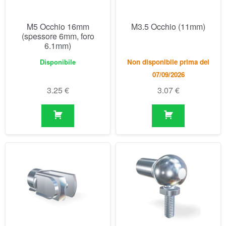
3.25
€
3.07
€
M3.5 Forcelle (16mm)
M3.5 Snodo sferico
(18mm)
Disponibile
Disponibile
3.64
€
5.86
€