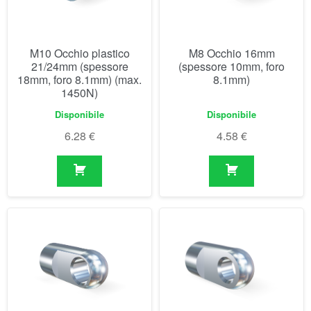
Disponibile
Disponibile
6.28
€
4.58
€
M5 Occhio 16mm
M3.5 Occhio (11mm)
(spessore 6mm, foro
6.1mm)
Disponibile
Non disponibile prima del
07/09/2026