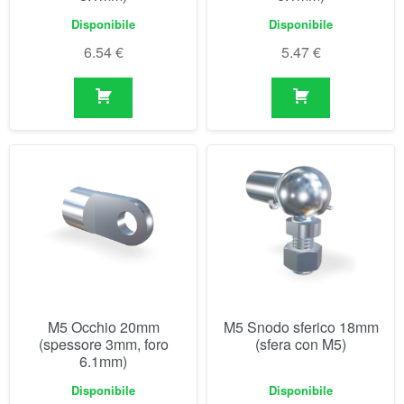
M5 Occhio 20mm
M5 Snodo sferico 18mm
(spessore 3mm, foro
(sfera con M5)
6.1mm)
Disponibile
Disponibile
5.86
€
4.92
€