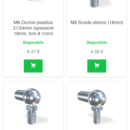
6.37
€
4.32
€
M8 Snodo sferico (20mm)
M8 Snodo sferico (30mm)
(max. 680N)
Disponibile
Disponibile
8.03
€
4.78
€