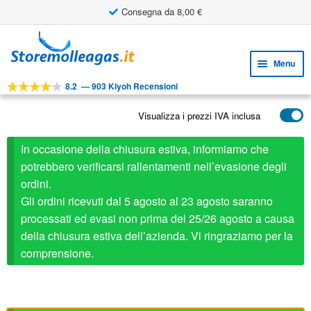
Consegna da 8,00 €
Vai
Vai
alla
al
Menu
navigazione
contenuto
8.2
—
903 Kiyoh Recensioni
Espa
STRUMENTI
il
Visualizza i prezzi IVA inclusa
Espa
PRODOTTI
menu
il
child
APPLICAZIONI
In occasione della chiusura estiva, informiamo che
menu
child
potrebbero verificarsi rallentamenti nell’evasione degli
Espa
SERVIZIO CLIENTI
ordini.
il
Gli ordini ricevuti dal 5 agosto al 23 agosto saranno
FAQ
menu
processati ed evasi non prima del 25/26 agosto a causa
child
della chiusura estiva dell’azienda. Vi ringraziamo per la
comprensione.