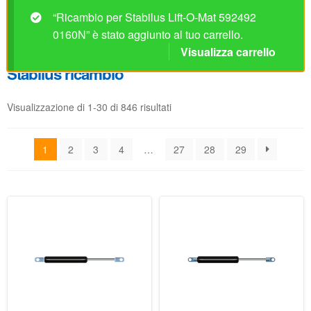
“Ricambio per Stabilus Lift-O-Mat 592492
0160N” è stato aggiunto al tuo carrello.
Visualizza carrello
Stabilus ricambio
Visualizzazione di 1-30 di 846 risultati
1
2
3
4
…
27
28
29