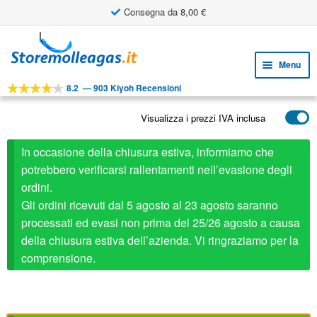
Consegna da 8,00 €
Vai
Vai
alla
al
Menu
navigazione
contenuto
8.2
—
903 Kiyoh Recensioni
Espa
STRUMENTI
il
Visualizza i prezzi IVA inclusa
Espa
PRODOTTI
menu
il
child
APPLICAZIONI
In occasione della chiusura estiva, informiamo che
menu
child
potrebbero verificarsi rallentamenti nell’evasione degli
Espa
SERVIZIO CLIENTI
ordini.
il
Gli ordini ricevuti dal 5 agosto al 23 agosto saranno
FAQ
menu
processati ed evasi non prima del 25/26 agosto a causa
child
della chiusura estiva dell’azienda. Vi ringraziamo per la
comprensione.