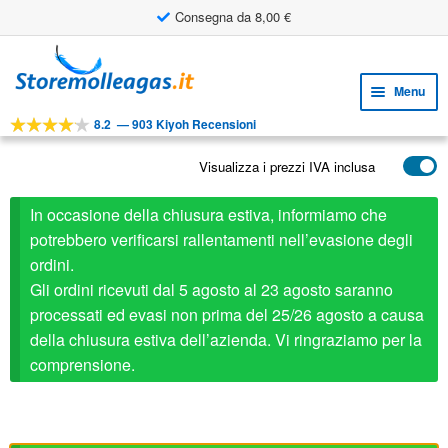
Consegna da 8,00 €
Vai
Vai
alla
al
Menu
navigazione
contenuto
8.2
—
903 Kiyoh Recensioni
Espa
STRUMENTI
il
Visualizza i prezzi IVA inclusa
Espa
PRODOTTI
menu
il
child
APPLICAZIONI
In occasione della chiusura estiva, informiamo che
menu
child
potrebbero verificarsi rallentamenti nell’evasione degli
Espa
SERVIZIO CLIENTI
ordini.
il
Gli ordini ricevuti dal 5 agosto al 23 agosto saranno
FAQ
menu
processati ed evasi non prima del 25/26 agosto a causa
child
della chiusura estiva dell’azienda. Vi ringraziamo per la
comprensione.