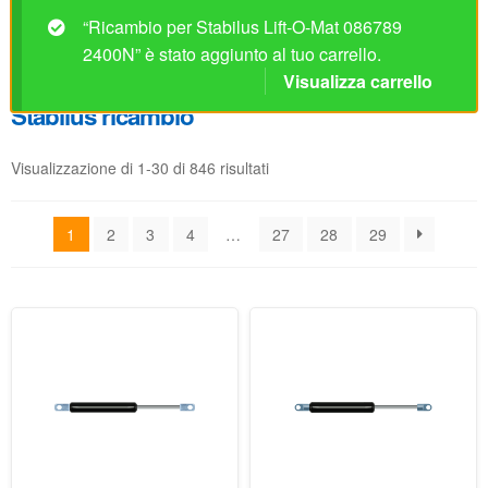
“Ricambio per Stabilus Lift-O-Mat 086789
2400N” è stato aggiunto al tuo carrello.
Visualizza carrello
Stabilus ricambio
Visualizzazione di 1-30 di 846 risultati
1
2
3
4
…
27
28
29