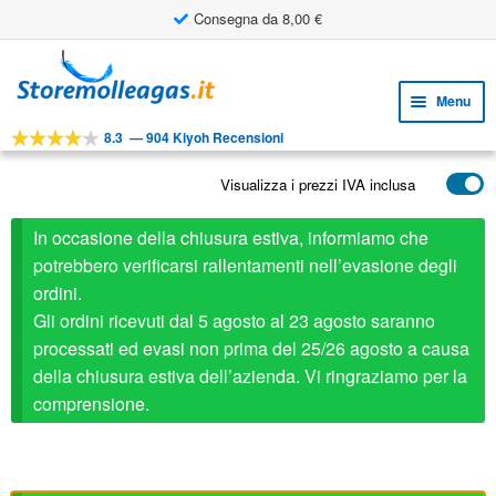
Consegna da 8,00 €
Vai
Vai
alla
al
Menu
navigazione
contenuto
8.3
—
904 Kiyoh Recensioni
Espa
STRUMENTI
il
Visualizza i prezzi IVA inclusa
Espa
PRODOTTI
menu
il
child
APPLICAZIONI
In occasione della chiusura estiva, informiamo che
menu
child
potrebbero verificarsi rallentamenti nell’evasione degli
Espa
SERVIZIO CLIENTI
ordini.
il
Gli ordini ricevuti dal 5 agosto al 23 agosto saranno
FAQ
menu
processati ed evasi non prima del 25/26 agosto a causa
child
della chiusura estiva dell’azienda. Vi ringraziamo per la
comprensione.