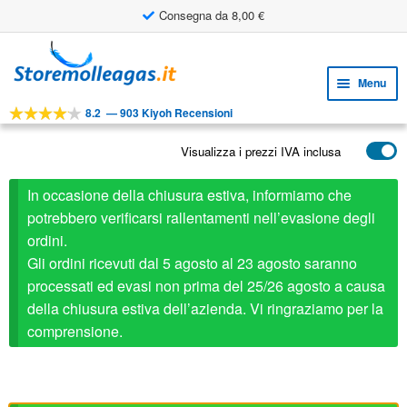
Consegna da 8,00 €
Vai
Vai
alla
al
Menu
navigazione
contenuto
8.2
—
903 Kiyoh Recensioni
Espa
STRUMENTI
il
Visualizza i prezzi IVA inclusa
Espa
PRODOTTI
menu
il
child
APPLICAZIONI
In occasione della chiusura estiva, informiamo che
menu
child
potrebbero verificarsi rallentamenti nell’evasione degli
Espa
SERVIZIO CLIENTI
ordini.
il
Gli ordini ricevuti dal 5 agosto al 23 agosto saranno
FAQ
menu
processati ed evasi non prima del 25/26 agosto a causa
child
della chiusura estiva dell’azienda. Vi ringraziamo per la
comprensione.
Stabilus ricambio