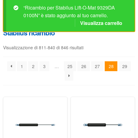
Visualizzazione di 811-840 di 846 risultati
1
2
3
…
25
26
27
28
29
Ricambio per Stabilus Lift-
Ricambio per Stabilus Lift-
O-Mat 8602KG 0200N
O-Mat 8602TY 0300N
Disponibile
Disponibile