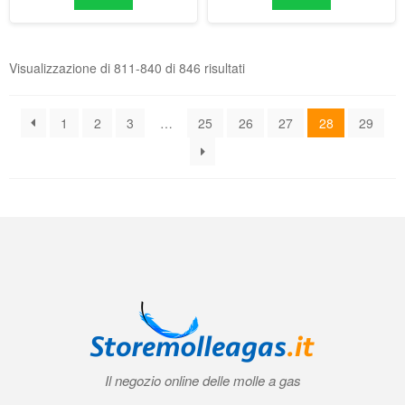
Il negozio online delle molle a gas
Condizioni generali di contratto (CGC)
|
Informativa sulla privacy
|
Norme
tecniche
|
Contatti
|
Account
© 2026 Storemolleagas.it