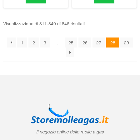
Il negozio online delle molle a gas
Condizioni generali di contratto (CGC)
|
Informativa sulla privacy
|
Norme
tecniche
|
Contatti
|
Account
© 2026 Storemolleagas.it