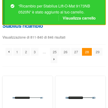
Visualizzazione di 811-840 di 846 risultati
1
2
3
…
25
26
27
28
29
Ricambio per Stabilus Lift-
Ricambio per Stabilus Lift-
O-Mat 8602KG 0200N
O-Mat 8602TY 0300N
Disponibile
Disponibile