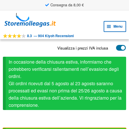
Consegna da 8,00 €
Vai
Vai
alla
al
Menu
navigazione
contenuto
8.3
—
904 Kiyoh Recensioni
Espa
STRUMENTI
il
Visualizza i prezzi IVA inclusa
Espa
PRODOTTI
menu
il
child
APPLICAZIONI
In occasione della chiusura estiva, informiamo che
menu
child
potrebbero verificarsi rallentamenti nell’evasione degli
Espa
SERVIZIO CLIENTI
ordini.
il
Gli ordini ricevuti dal 5 agosto al 23 agosto saranno
FAQ
menu
processati ed evasi non prima del 25/26 agosto a causa
child
della chiusura estiva dell’azienda. Vi ringraziamo per la
comprensione.
Stabilus ricambio