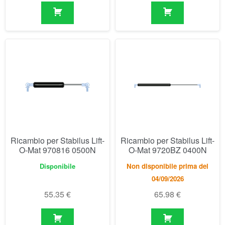
Ricambio per Stabilus Lift-
Ricambio per Stabilus Lift-
O-Mat 970816 0500N
O-Mat 9720BZ 0400N
Disponibile
Non disponibile prima del
04/09/2026
55.35
€
65.98
€
Visualizzazione di 811-840 di 846 risultati
1
2
3
…
25
26
27
28
29