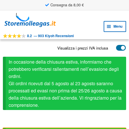
Consegna da 8,00 €
Vai
Vai
alla
al
Menu
navigazione
contenuto
8.2
—
903 Kiyoh Recensioni
Espa
STRUMENTI
il
Visualizza i prezzi IVA inclusa
Espa
PRODOTTI
menu
il
child
APPLICAZIONI
In occasione della chiusura estiva, informiamo che
menu
child
potrebbero verificarsi rallentamenti nell’evasione degli
Espa
SERVIZIO CLIENTI
ordini.
il
Gli ordini ricevuti dal 5 agosto al 23 agosto saranno
FAQ
menu
processati ed evasi non prima del 25/26 agosto a causa
child
della chiusura estiva dell’azienda. Vi ringraziamo per la
comprensione.
Stabilus ricambio