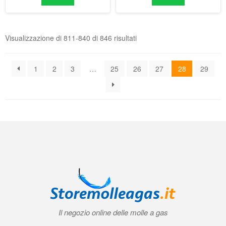
Il negozio online delle molle a gas
Condizioni generali di contratto (CGC)
|
Informativa sulla privacy
|
Norme
tecniche
|
Contatti
|
Account
© 2026 Storemolleagas.it