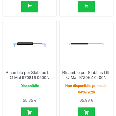
Ricambio per Stabilus Lift-
Ricambio per Stabilus Lift-
O-Mat 970816 0500N
O-Mat 9720BZ 0400N
Disponibile
Non disponibile prima del
04/09/2026
55.35
€
65.98
€
Visualizzazione di 811-840 di 846 risultati
1
2
3
…
25
26
27
28
29