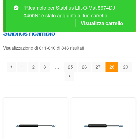
Visualizzazione di 811-840 di 846 risultati
1
2
3
…
25
26
27
28
29
Ricambio per Stabilus Lift-
Ricambio per Stabilus Lift-
O-Mat 8602KG 0200N
O-Mat 8602TY 0300N
Disponibile
Disponibile