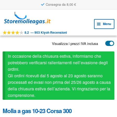
Consegna da 8,00 €
Vai
Vai
alla
al
Menu
navigazione
contenuto
8.2
—
903 Kiyoh Recensioni
Espa
STRUMENTI
il
Visualizza i prezzi IVA inclusa
Espa
PRODOTTI
menu
il
child
APPLICAZIONI
In occasione della chiusura estiva, informiamo che
menu
child
potrebbero verificarsi rallentamenti nell’evasione degli
Espa
SERVIZIO CLIENTI
ordini.
il
Gli ordini ricevuti dal 5 agosto al 23 agosto saranno
FAQ
menu
processati ed evasi non prima del 25/26 agosto a causa
child
della chiusura estiva dell’azienda. Vi ringraziamo per la
comprensione.
Molla a gas 10-23 Corsa 300