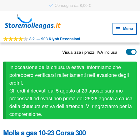
Consegna da 8,00 €
Vai
Vai
alla
al
Menu
navigazione
contenuto
8.2
—
903 Kiyoh Recensioni
Espa
STRUMENTI
il
Visualizza i prezzi IVA inclusa
Espa
PRODOTTI
menu
il
child
APPLICAZIONI
In occasione della chiusura estiva, informiamo che
menu
child
potrebbero verificarsi rallentamenti nell’evasione degli
Espa
SERVIZIO CLIENTI
ordini.
il
Gli ordini ricevuti dal 5 agosto al 23 agosto saranno
FAQ
menu
processati ed evasi non prima del 25/26 agosto a causa
child
della chiusura estiva dell’azienda. Vi ringraziamo per la
comprensione.
Molla a gas 10-23 Corsa 300