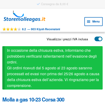
Consegna da 8,00 €
Vai
Vai
alla
al
Menu
navigazione
contenuto
8.2
—
903 Kiyoh Recensioni
Espa
STRUMENTI
il
Visualizza i prezzi IVA inclusa
Espa
PRODOTTI
menu
il
child
APPLICAZIONI
In occasione della chiusura estiva, informiamo che
menu
child
potrebbero verificarsi rallentamenti nell’evasione degli
Espa
SERVIZIO CLIENTI
ordini.
il
Gli ordini ricevuti dal 5 agosto al 23 agosto saranno
FAQ
menu
processati ed evasi non prima del 25/26 agosto a causa
child
della chiusura estiva dell’azienda. Vi ringraziamo per la
comprensione.
Molla a gas 10-23 Corsa 300