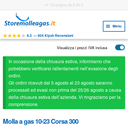
Consegna da 8,00 €
Vai
Vai
alla
al
Menu
navigazione
contenuto
8.3
—
904 Kiyoh Recensioni
Espa
STRUMENTI
il
Visualizza i prezzi IVA inclusa
Espa
PRODOTTI
menu
il
child
APPLICAZIONI
In occasione della chiusura estiva, informiamo che
menu
child
potrebbero verificarsi rallentamenti nell’evasione degli
Espa
SERVIZIO CLIENTI
ordini.
il
Gli ordini ricevuti dal 5 agosto al 23 agosto saranno
FAQ
menu
processati ed evasi non prima del 25/26 agosto a causa
child
della chiusura estiva dell’azienda. Vi ringraziamo per la
comprensione.
Molla a gas 10-23 Corsa 300