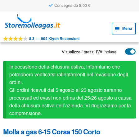
Consegna da 8,00 €
Vai
Vai
alla
al
Menu
navigazione
contenuto
8.3
—
904 Kiyoh Recensioni
Espa
STRUMENTI
il
Visualizza i prezzi IVA inclusa
Espa
PRODOTTI
menu
il
child
APPLICAZIONI
In occasione della chiusura estiva, informiamo che
menu
child
potrebbero verificarsi rallentamenti nell’evasione degli
Espa
SERVIZIO CLIENTI
ordini.
il
Gli ordini ricevuti dal 5 agosto al 23 agosto saranno
FAQ
menu
processati ed evasi non prima del 25/26 agosto a causa
child
della chiusura estiva dell’azienda. Vi ringraziamo per la
comprensione.
Molla a gas 6-15 Corsa 150 Corto