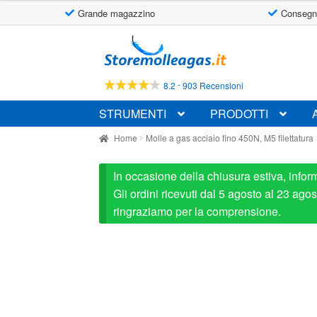
Grande magazzino
Consegn
Vai
Vai
alla
al
navigazione
contenuto
-
8.2
903 Recensioni
STRUMENTI
PRODOTTI
Home
Molle a gas acciaio fino 450N, M5 filettatura
In occasione della chiusura estiva, infor
Gli ordini ricevuti dal 5 agosto al 23 ag
ringraziamo per la comprensione.