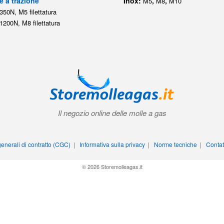
e a trazione
Inox:
,
,
M5
M8
M10
350N, M5 filettatura
1200N, M8 filettatura
Il negozio online delle molle a gas
enerali di contratto (CGC)
|
Informativa sulla privacy
|
Norme tecniche
|
Contat
© 2026 Storemolleagas.it