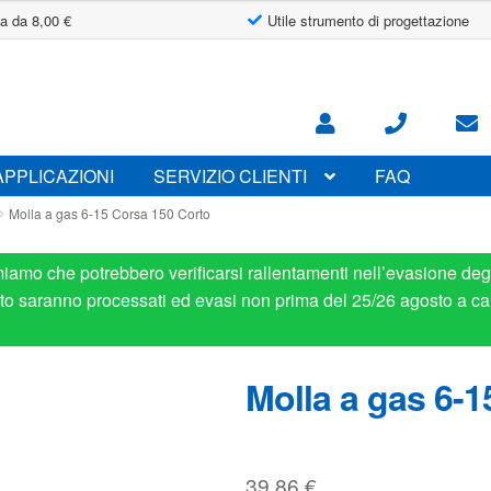
a da 8,00 €
Utile strumento di progettazione
APPLICAZIONI
SERVIZIO CLIENTI
FAQ
Molla a gas 6-15 Corsa 150 Corto
miamo che potrebbero verificarsi rallentamenti nell’evasione degl
osto saranno processati ed evasi non prima del 25/26 agosto a ca
Molla a gas 6-1
39.86
€