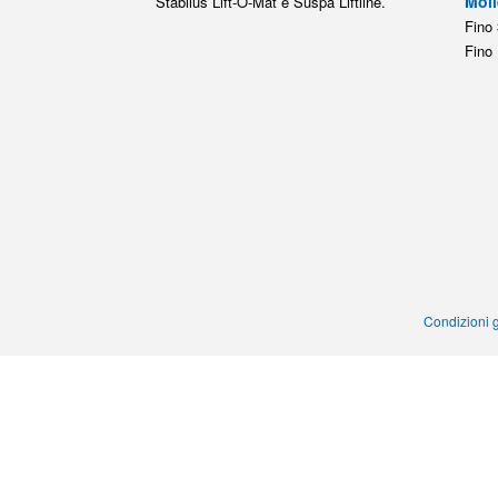
Moll
Stabilus Lift-O-Mat e Suspa Liftline.
Fino 
Fino 
Condizioni g