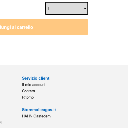
ungi al carrello
Servizio clienti
Il mio account
Contatti
Ritorno
Storemolleagas.it
HAHN Gasfedern
4