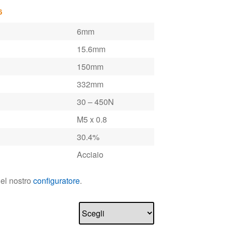
6
6mm
15.6mm
150mm
332mm
30 – 450N
M5 x 0.8
30.4%
Acciaio
nel nostro
configuratore
.